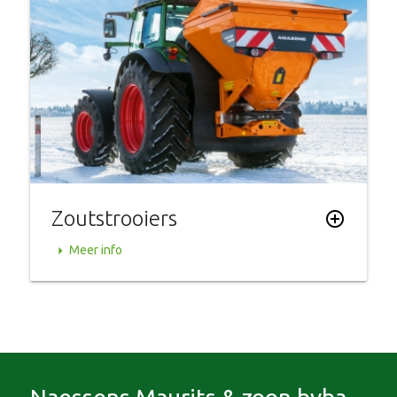
Zoutstrooiers
add_circle_outline
arrow_right
Meer info