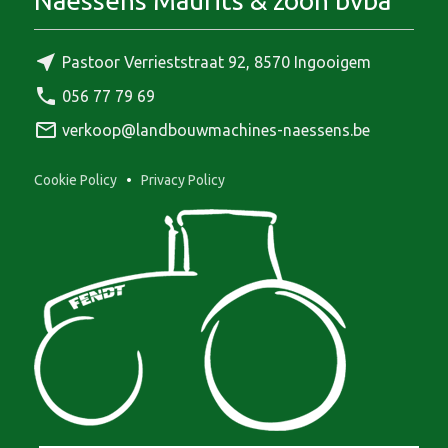
Naessens Maurits & zoon bvba
near_me
Pastoor Verrieststraat 92, 8570 Ingooigem
phone
056 77 79 69
mail_outline
verkoop@landbouwmachines-naessens.be
Cookie Policy
•
Privacy Policy