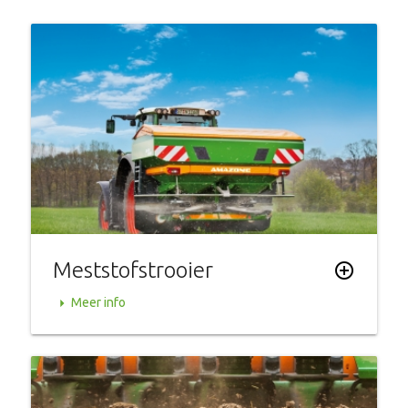
Meststofstrooier
add_circle_outline
arrow_right
Meer info