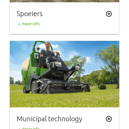
Spoeiers
add_circle_outline
arrow_right
Meer info
Municipal technology
add_circle_outline
Meer info