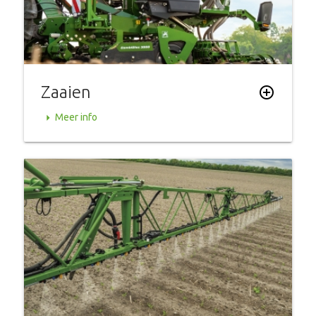
Zaaien
add_circle_outline
arrow_right
Meer info