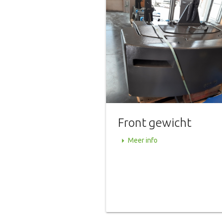
Front gewicht
arrow_right
Meer info