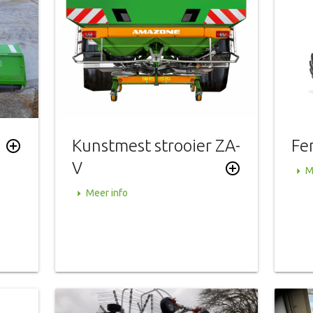
Kunstmest strooier ZA-
Fe
add_circle_outline
V
add_circle_outline
arrow_right
M
arrow_right
Meer info