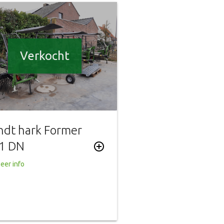
Verkocht
ndt hark Former
1 DN
add_circle_outline
eer info