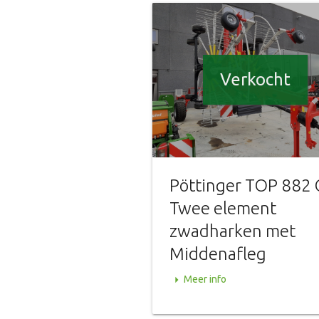
Verkocht
Pöttinger TOP 882 
Twee element
zwadharken met
Middenafleg
arrow_right
Meer info