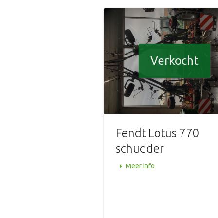
Verkocht
Fendt Lotus 770
schudder
arrow_right
Meer info