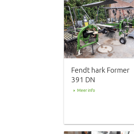
Fendt hark Former
391 DN
arrow_right
Meer info