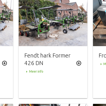
Fendt hark Former
Fr
426 DN
add_circle_outline
add_circle_outline
arrow_right
M
arrow_right
Meer info