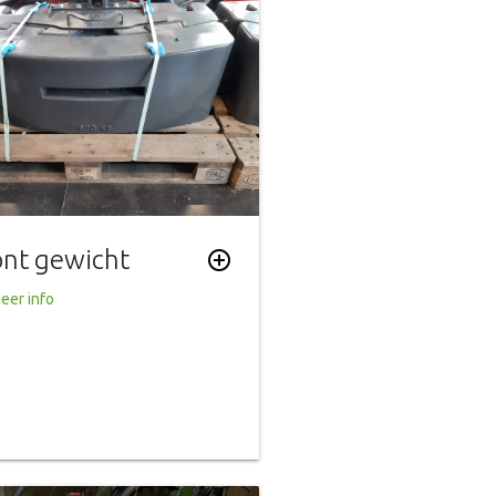
ont gewicht
add_circle_outline
eer info