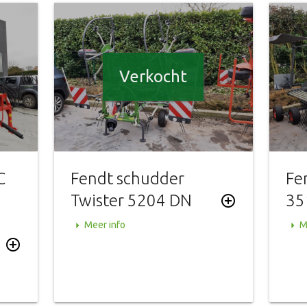
Verkocht
C
Fendt schudder
Fe
Twister 5204 DN
35
add_circle_outline
arrow_right
arrow_right
Meer info
M
add_circle_outline