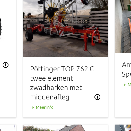
Am
add_circle_outline
Pöttinger TOP 762 C
Sp
twee element
arrow_right
M
zwadharken met
middenafleg
add_circle_outline
arrow_right
Meer info