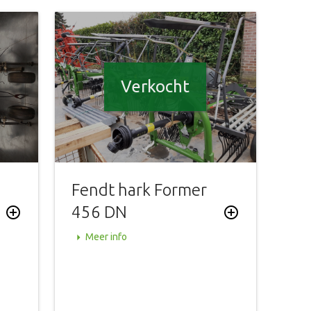
Verkocht
Fendt hark Former
456 DN
add_circle_outline
add_circle_outline
arrow_right
Meer info