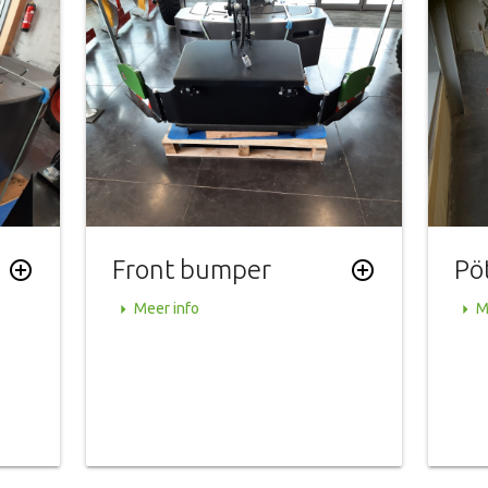
Front bumper
Pö
add_circle_outline
add_circle_outline
arrow_right
arrow_right
Meer info
M