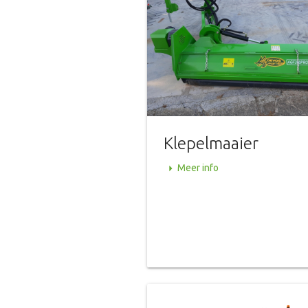
Klepelmaaier
arrow_right
Meer info